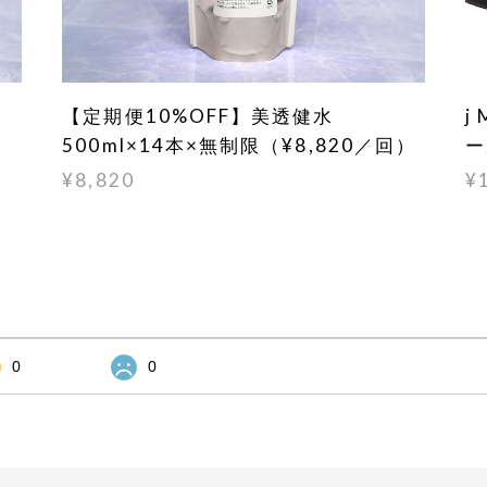
【定期便10%OFF】美透健水
j
500ml×14本×無制限（¥8,820／回）
ー
¥8,820
¥
0
0