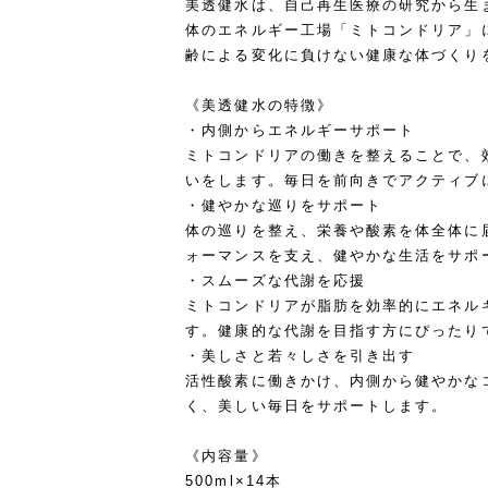
美透健水は、自己再生医療の研究から生
体のエネルギー工場「ミトコンドリア」
齢による変化に負けない健康な体づくり
《美透健水の特徴》
・内側からエネルギーサポート
ミトコンドリアの働きを整えることで、
いをします。毎日を前向きでアクティブ
・健やかな巡りをサポート
体の巡りを整え、栄養や酸素を体全体に
ォーマンスを支え、健やかな生活をサポ
・スムーズな代謝を応援
ミトコンドリアが脂肪を効率的にエネル
す。健康的な代謝を目指す方にぴったり
・美しさと若々しさを引き出す
活性酸素に働きかけ、内側から健やかな
く、美しい毎日をサポートします。
《内容量》
500ml×14本